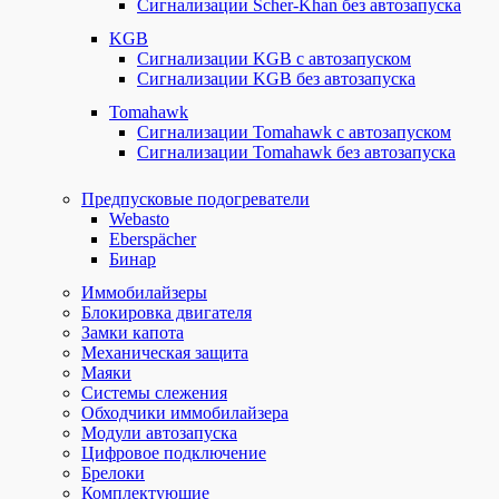
Сигнализации Scher-Khan без автозапуска
KGB
Сигнализации KGB с автозапуском
Сигнализации KGB без автозапуска
Tomahawk
Сигнализации Tomahawk с автозапуском
Сигнализации Tomahawk без автозапуска
Предпусковые подогреватели
Webasto
Eberspächer
Бинар
Иммобилайзеры
Блокировка двигателя
Замки капота
Механическая защита
Маяки
Системы слежения
Обходчики иммобилайзера
Модули автозапуска
Цифровое подключение
Брелоки
Комплектующие