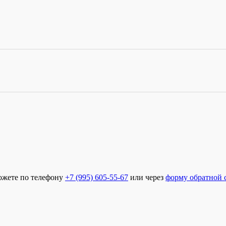
ожете по телефону
+7 (995) 605-55-67
или через
форму обратной 