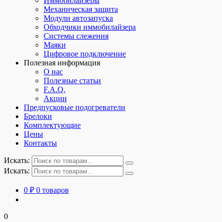
Иммобилайзеры
Механическая защита
Модули автозапуска
Обходчики иммобилайзера
Системы слежения
Маяки
Цифровое подключение
Полезная информация
О нас
Полезные статьи
F.A.Q.
Акции
Предпусковые подогреватели
Брелоки
Комплектующие
Цены
Контакты
Искать:
Искать:
0
₽
0 товаров
0