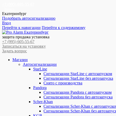
+7 (995) 605-55-67
Запись
Екатеринбург
Подобрать автосигнализацию
Вход
Перейти к навигации
Перейти к содержимому
защита продажа установка
+7 (995) 605-55-67
Записаться на установку
Задать вопрос
Магазин
Автосигнализации
StarLine
Сигнализации StarLine с автозапуском
Сигнализации StarLine без автозапуска
Снято с производства
Pandora
Сигнализации Pandora с автозапуском
Сигнализации Pandora без автозапуска
Scher-Khan
Сигнализации Scher-Khan с автозапуско
Сигнализации Scher-Khan без автозапус
KGB