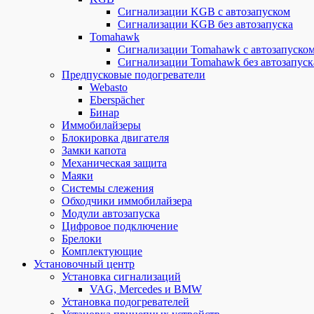
Сигнализации KGB с автозапуском
Сигнализации KGB без автозапуска
Tomahawk
Сигнализации Tomahawk с автозапуско
Сигнализации Tomahawk без автозапуск
Предпусковые подогреватели
Webasto
Eberspächer
Бинар
Иммобилайзеры
Блокировка двигателя
Замки капота
Механическая защита
Маяки
Системы слежения
Обходчики иммобилайзера
Модули автозапуска
Цифровое подключение
Брелоки
Комплектующие
Установочный центр
Установка сигнализаций
VAG, Mercedes и BMW
Установка подогревателей