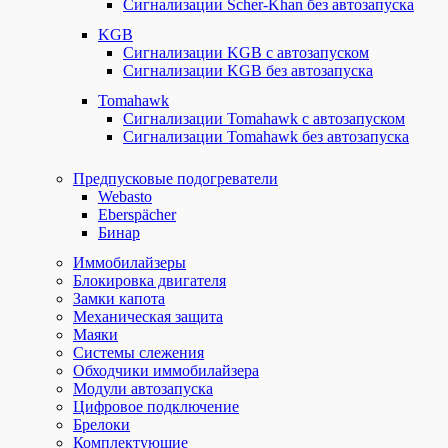
Сигнализации Scher-Khan без автозапуска
KGB
Сигнализации KGB с автозапуском
Сигнализации KGB без автозапуска
Tomahawk
Сигнализации Tomahawk с автозапуском
Сигнализации Tomahawk без автозапуска
Предпусковые подогреватели
Webasto
Eberspächer
Бинар
Иммобилайзеры
Блокировка двигателя
Замки капота
Механическая защита
Маяки
Системы слежения
Обходчики иммобилайзера
Модули автозапуска
Цифровое подключение
Брелоки
Комплектующие