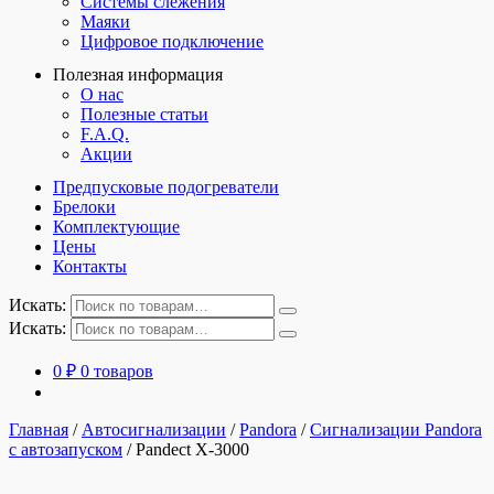
Системы слежения
Маяки
Цифровое подключение
Полезная информация
О нас
Полезные статьи
F.A.Q.
Акции
Предпусковые подогреватели
Брелоки
Комплектующие
Цены
Контакты
Искать:
Искать:
0
₽
0 товаров
Главная
/
Автосигнализации
/
Pandora
/
Сигнализации Pandora
с автозапуском
/
Pandect X-3000