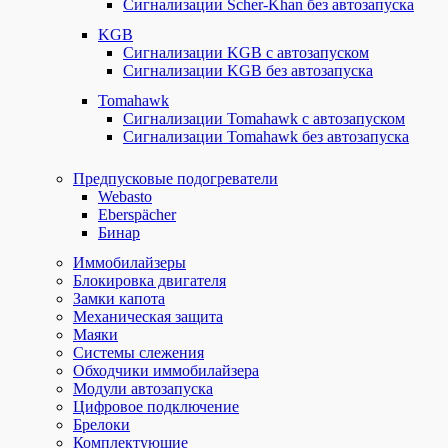
Сигнализации Scher-Khan без автозапуска
KGB
Сигнализации KGB с автозапуском
Сигнализации KGB без автозапуска
Tomahawk
Сигнализации Tomahawk с автозапуском
Сигнализации Tomahawk без автозапуска
Предпусковые подогреватели
Webasto
Eberspächer
Бинар
Иммобилайзеры
Блокировка двигателя
Замки капота
Механическая защита
Маяки
Системы слежения
Обходчики иммобилайзера
Модули автозапуска
Цифровое подключение
Брелоки
Комплектующие