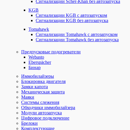
Сигнализации Scher-Khan без автозапуска
KGB
Сигнализации KGB с автозапуском
Сигнализации KGB без автозапуска
Tomahawk
Сигнализации Tomahawk с автозапуском
Сигнализации Tomahawk без автозапуска
Предпусковые подогреватели
Webasto
Eberspächer
Бинар
Иммобилайзеры
Блокировка двигателя
Замки капота
Механическая защита
Маяки
Системы слежения
Обходчики иммобилайзера
Модули автозапуска
Цифровое подключение
Брелоки
Комплектующие