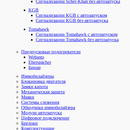
Сигнализации Scher-Khan без автозапуска
KGB
Сигнализации KGB с автозапуском
Сигнализации KGB без автозапуска
Tomahawk
Сигнализации Tomahawk с автозапуском
Сигнализации Tomahawk без автозапуска
Предпусковые подогреватели
Webasto
Eberspächer
Бинар
Иммобилайзеры
Блокировка двигателя
Замки капота
Механическая защита
Маяки
Системы слежения
Обходчики иммобилайзера
Модули автозапуска
Цифровое подключение
Брелоки
Комплектующие