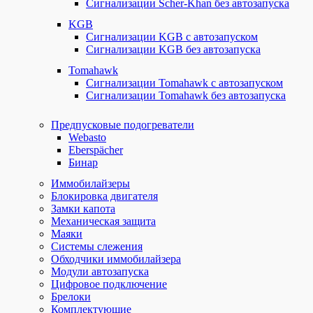
Сигнализации Scher-Khan без автозапуска
KGB
Сигнализации KGB с автозапуском
Сигнализации KGB без автозапуска
Tomahawk
Сигнализации Tomahawk с автозапуском
Сигнализации Tomahawk без автозапуска
Предпусковые подогреватели
Webasto
Eberspächer
Бинар
Иммобилайзеры
Блокировка двигателя
Замки капота
Механическая защита
Маяки
Системы слежения
Обходчики иммобилайзера
Модули автозапуска
Цифровое подключение
Брелоки
Комплектующие