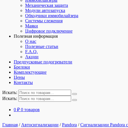
Иммобилайзеры
Механическая защита
Модули автозапуска
Обходчики иммобилайзера
Системы слежения
Маяки
Цифровое подключение
Полезная информация
О нас
Полезные статьи
F.A.Q.
Акции
Предпусковые подогреватели
Брелоки
Комплектующие
Цены
Контакты
Искать:
Искать:
0
₽
0 товаров
Главная
/
Автосигнализации
/
Pandora
/
Сигнализации Pandora с