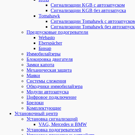
Сигнализации KGB с автозапуском
Сигнализации KGB без автозапуска
Tomahawk
Сигнализации Tomahawk с автозапуско
Сигнализации Tomahawk без автозапуск
Предпусковые подогреватели
Webasto
Eberspächer
Бинар
Иммобилайзеры
Блокировка двигателя
Замки капота
Механическая защита
Маяки
Системы слежения
Обходчики иммобилайзера
Модули автозапуска
Цифровое подключение
Брелоки
Комплектующие
Установочный центр
Установка сигнализаций
VAG, Mercedes и BMW
Установка подогревателей