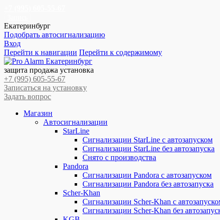
+7 (995) 605-55-67
Запись
Екатеринбург
Подобрать автосигнализацию
Вход
Перейти к навигации
Перейти к содержимому
защита продажа установка
+7 (995) 605-55-67
Записаться на установку
Задать вопрос
Магазин
Автосигнализации
StarLine
Сигнализации StarLine с автозапуском
Сигнализации StarLine без автозапуска
Снято с производства
Pandora
Сигнализации Pandora с автозапуском
Сигнализации Pandora без автозапуска
Scher-Khan
Сигнализации Scher-Khan с автозапуско
Сигнализации Scher-Khan без автозапус
KGB