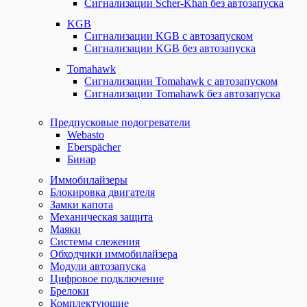
Сигнализации Scher-Khan без автозапуска
KGB
Сигнализации KGB с автозапуском
Сигнализации KGB без автозапуска
Tomahawk
Сигнализации Tomahawk с автозапуском
Сигнализации Tomahawk без автозапуска
Предпусковые подогреватели
Webasto
Eberspächer
Бинар
Иммобилайзеры
Блокировка двигателя
Замки капота
Механическая защита
Маяки
Системы слежения
Обходчики иммобилайзера
Модули автозапуска
Цифровое подключение
Брелоки
Комплектующие