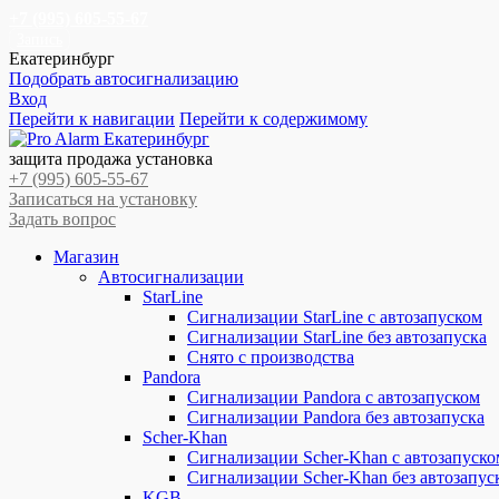
+7 (995) 605-55-67
Запись
Екатеринбург
Подобрать автосигнализацию
Вход
Перейти к навигации
Перейти к содержимому
защита продажа установка
+7 (995) 605-55-67
Записаться на установку
Задать вопрос
Магазин
Автосигнализации
StarLine
Сигнализации StarLine с автозапуском
Сигнализации StarLine без автозапуска
Снято с производства
Pandora
Сигнализации Pandora с автозапуском
Сигнализации Pandora без автозапуска
Scher-Khan
Сигнализации Scher-Khan с автозапуско
Сигнализации Scher-Khan без автозапус
KGB