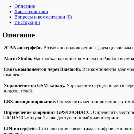
Описание
Характеристики
Вопросы и комментарии (0)
Инструкции
Описание
2CAN-интерфейс.
Возможно подключение к двум цифровым ш
Alarm Studio.
Настройка охранных комплексов Pandora возмож
Связь компонентов через Bluetooth.
Все компоненты взаимод
комплекса.
Управление по GSM-каналу.
Управление осуществляется чере
пользователей.
LBS-позиционирование.
Определить местоположение автомоби
Определение координат GPS/ГЛОНАСС.
Определить местопо
ГЛОНАСС-модуля. Также доступен онлайн-мониторинг.
LIN-интерфейс.
Сигнализация совместима с цифровыми шинам
проводку.