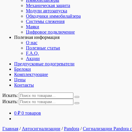
Иммобилайзеры
Механическая защита
Модули автозапуска
Обходчики иммобилайзера
Системы слежения
Маяки
Цифровое подключение
Полезная информация
О нас
Полезные статьи
F.A.Q.
Акции
Предпусковые подогреватели
Брелоки
Комплектующие
Цены
Контакты
Искать:
Искать:
0
₽
0 товаров
Главная
/
Автосигнализации
/
Pandora
/
Сигнализации Pandora с