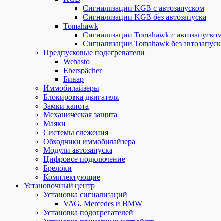
Сигнализации KGB с автозапуском
Сигнализации KGB без автозапуска
Tomahawk
Сигнализации Tomahawk с автозапуско
Сигнализации Tomahawk без автозапуск
Предпусковые подогреватели
Webasto
Eberspächer
Бинар
Иммобилайзеры
Блокировка двигателя
Замки капота
Механическая защита
Маяки
Системы слежения
Обходчики иммобилайзера
Модули автозапуска
Цифровое подключение
Брелоки
Комплектующие
Установочный центр
Установка сигнализаций
VAG, Mercedes и BMW
Установка подогревателей