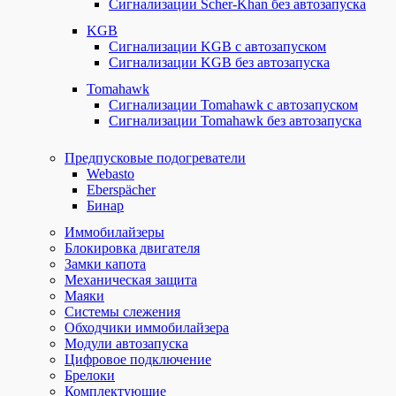
Сигнализации Scher-Khan без автозапуска
KGB
Сигнализации KGB с автозапуском
Сигнализации KGB без автозапуска
Tomahawk
Сигнализации Tomahawk с автозапуском
Сигнализации Tomahawk без автозапуска
Предпусковые подогреватели
Webasto
Eberspächer
Бинар
Иммобилайзеры
Блокировка двигателя
Замки капота
Механическая защита
Маяки
Системы слежения
Обходчики иммобилайзера
Модули автозапуска
Цифровое подключение
Брелоки
Комплектующие