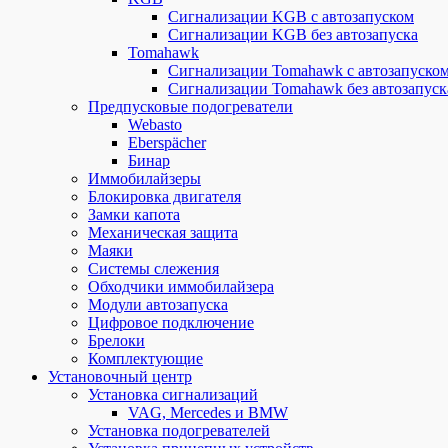
Сигнализации KGB с автозапуском
Сигнализации KGB без автозапуска
Tomahawk
Сигнализации Tomahawk с автозапуско
Сигнализации Tomahawk без автозапуск
Предпусковые подогреватели
Webasto
Eberspächer
Бинар
Иммобилайзеры
Блокировка двигателя
Замки капота
Механическая защита
Маяки
Системы слежения
Обходчики иммобилайзера
Модули автозапуска
Цифровое подключение
Брелоки
Комплектующие
Установочный центр
Установка сигнализаций
VAG, Mercedes и BMW
Установка подогревателей