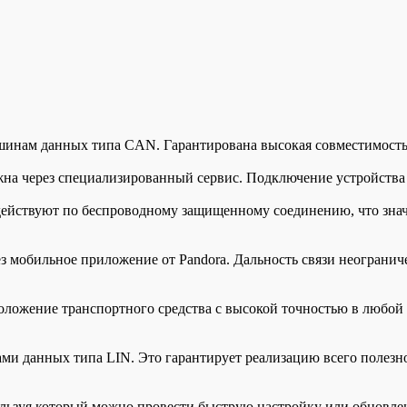
инам данных типа CAN. Гарантирована высокая совместимость
на через специализированный сервис. Подключение устройства 
ействуют по беспроводному защищенному соединению, что знач
з мобильное приложение от Pandora. Дальность связи неогранич
ложение транспортного средства с высокой точностью в любой
и данных типа LIN. Это гарантирует реализацию всего полез
ьзуя который можно провести быструю настройку или обновле