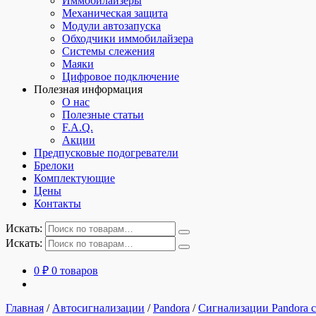
Иммобилайзеры
Механическая защита
Модули автозапуска
Обходчики иммобилайзера
Системы слежения
Маяки
Цифровое подключение
Полезная информация
О нас
Полезные статьи
F.A.Q.
Акции
Предпусковые подогреватели
Брелоки
Комплектующие
Цены
Контакты
Искать:
Искать:
0
₽
0 товаров
Главная
/
Автосигнализации
/
Pandora
/
Сигнализации Pandora с