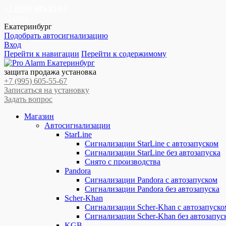
+7 (995) 605-55-67
Запись
Екатеринбург
Подобрать автосигнализацию
Вход
Перейти к навигации
Перейти к содержимому
защита продажа установка
+7 (995) 605-55-67
Записаться на установку
Задать вопрос
Магазин
Автосигнализации
StarLine
Сигнализации StarLine с автозапуском
Сигнализации StarLine без автозапуска
Снято с производства
Pandora
Сигнализации Pandora с автозапуском
Сигнализации Pandora без автозапуска
Scher-Khan
Сигнализации Scher-Khan с автозапуско
Сигнализации Scher-Khan без автозапус
KGB