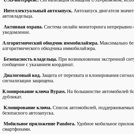
Интеллектуальный автозапуск.
Автозапуск двигателя значит
автовладельца.
Активная охрана.
Система онлайн мониторинга непрерывно сл
уведомление.
Алгоритмический обходчик иммобилайзера.
Максимально без
алгоритмического обходчика иммобилайзера.
Безопасность владельца.
При возникновении экстренной ситу
сообщение с указанием координат.
Диалоговый код.
Защита от перехвата и клонирования сигнал
сигнализации защищена.
Клонирование ключа Bypass.
На большинстве автомобилей бол
дубликат.
Клонирование ключа.
Список автомобилей, поддерживаемых с
безопасного автозапуска.
Мобильное приложение Pandora.
Удобное мобильное приложе
смартфонами.