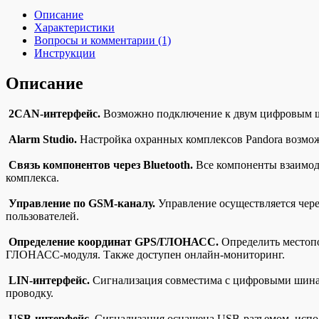
Описание
Характеристики
Вопросы и комментарии (1)
Инструкции
Описание
2CAN-интерфейс.
Возможно подключение к двум цифровым ш
Alarm Studio.
Настройка охранных комплексов Pandora возмож
Связь компонентов через Bluetooth.
Все компоненты взаимод
комплекса.
Управление по GSM-каналу.
Управление осуществляется чере
пользователей.
Определение координат GPS/ГЛОНАСС.
Определить местопо
ГЛОНАСС-модуля. Также доступен онлайн-мониторинг.
LIN-интерфейс.
Сигнализация совместима с цифровыми шинам
проводку.
USB-интерфейс.
Сигнализация оснащена USB-разъемом, испол